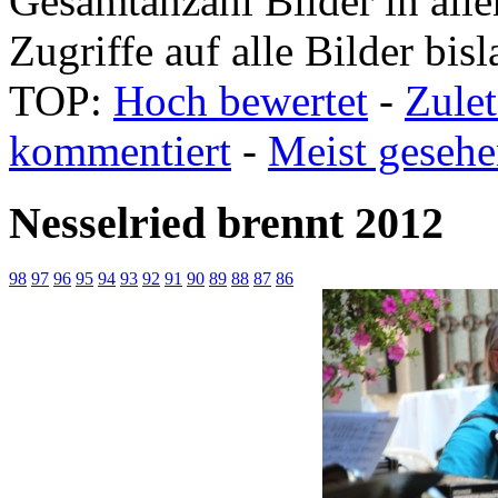
Gesamtanzahl Bilder in all
Zugriffe auf alle Bilder bis
TOP:
Hoch bewertet
-
Zule
kommentiert
-
Meist geseh
Nesselried brennt 2012
98
97
96
95
94
93
92
91
90
89
88
87
86