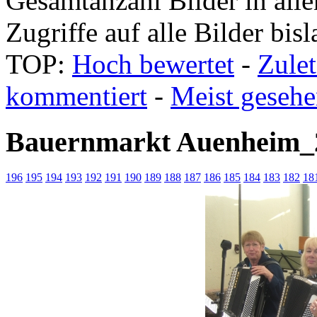
Gesamtanzahl Bilder in all
Zugriffe auf alle Bilder bis
TOP:
Hoch bewertet
-
Zule
kommentiert
-
Meist geseh
Bauernmarkt Auenheim_
196
195
194
193
192
191
190
189
188
187
186
185
184
183
182
18