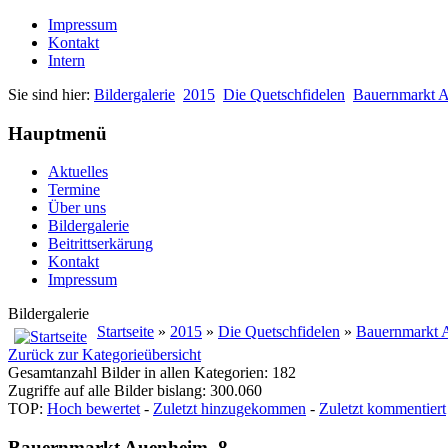
Impressum
Kontakt
Intern
Sie sind hier:
Bildergalerie
2015
Die Quetschfidelen
Bauernmarkt 
Hauptmenü
Aktuelles
Termine
Über uns
Bildergalerie
Beitrittserkärung
Kontakt
Impressum
Bildergalerie
Startseite
»
2015
»
Die Quetschfidelen
»
Bauernmarkt 
Zurück zur Kategorieübersicht
Gesamtanzahl Bilder in allen Kategorien: 182
Zugriffe auf alle Bilder bislang: 300.060
TOP:
Hoch bewertet
-
Zuletzt hinzugekommen
-
Zuletzt kommentiert
Bauernmarkt Auenheim_8