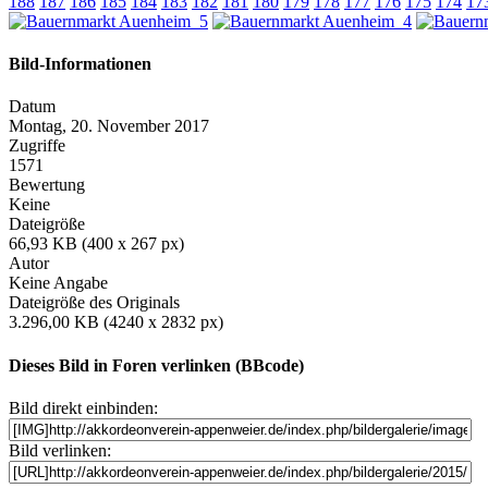
188
187
186
185
184
183
182
181
180
179
178
177
176
175
174
17
Bild-Informationen
Datum
Montag, 20. November 2017
Zugriffe
1571
Bewertung
Keine
Dateigröße
66,93 KB (400 x 267 px)
Autor
Keine Angabe
Dateigröße des Originals
3.296,00 KB (4240 x 2832 px)
Dieses Bild in Foren verlinken (BBcode)
Bild direkt einbinden:
Bild verlinken: