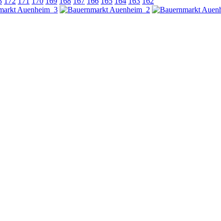
3
172
171
170
169
168
167
166
165
164
163
162